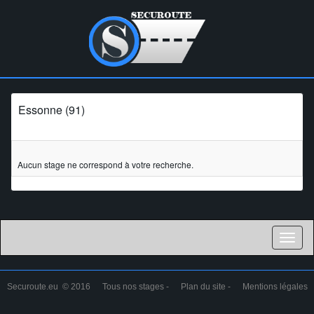
Essonne (91)
Aucun stage ne correspond à votre recherche.
Toggl
naviga
Securoute.eu © 2016
Tous nos stages
-
Plan du site
-
Mentions légales