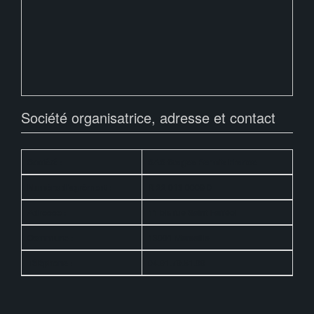
Société organisatrice, adresse et contact
Société :
SAS Stages Permis France
Numéro d'agrément :
R 22 013 0009 0
Adresse :
11 bis rue Saint Ferréol
Commune :
13001 Marseille
Téléphone :
04.91.79.51.09