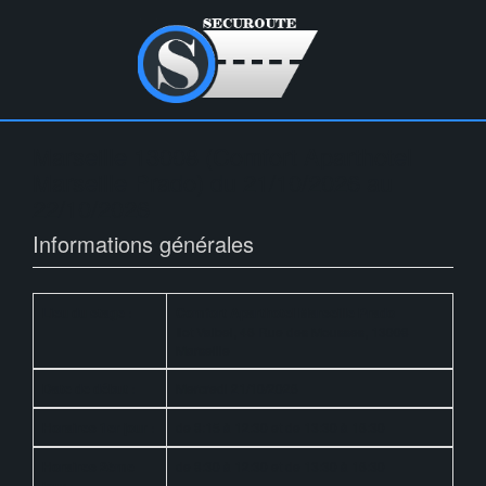
Marseille 13008 (Comfort Aparthotel
Marseille Prado) du 21/10/2026 au
22/10/2026
Informations générales
Lieu du stage :
Comfort Aparthotel Marseille Prado
Ilot Valbel, 46 Rue des Mousses, 13008
Marseille
Date de début :
Mercredi 21/10/2026
Horaires 1er jour :
de 8:15 à 12:30 et de 13:30 à 16:30
Horaires 2ème
de 8:30 à 12:30 et de 13:30 à 16:30