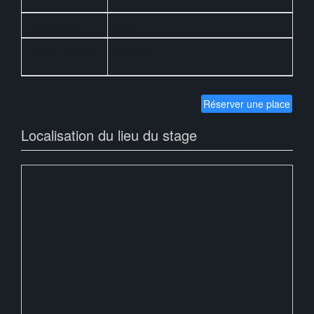
jour :
Coût du stage :
300,00 €
Nombre de places
20 places
:
Réserver une place
Localisation du lieu du stage