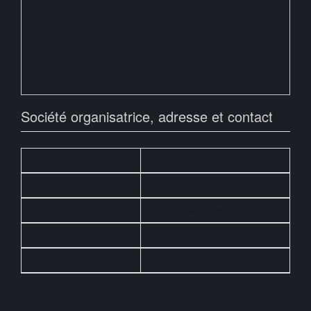
Société organisatrice, adresse et contact
Société :
SAS Stages Permis France
Numéro d'agrément :
R 22 013 0009 0
Adresse :
11 bis rue Saint Ferréol
Commune :
13001 Marseille
Téléphone :
04.91.79.51.09