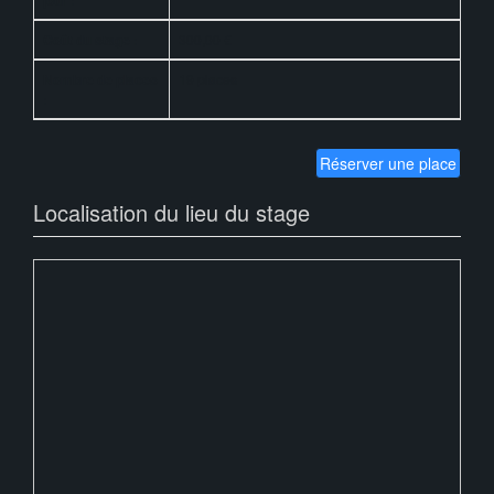
jour :
Coût du stage :
300,00 €
Nombre de places
19 places
:
Réserver une place
Localisation du lieu du stage