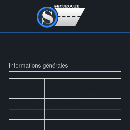
Marseille 13008 (Comfort Aparthotel
Marseille Prado) du 23/09/2026 au
24/09/2026
Informations générales
Lieu du stage :
Comfort Aparthotel Marseille Prado
Ilot Valbel, 46 Rue des Mousses, 13008
Marseille
Date de début :
Mercredi 23/09/2026
Horaires 1er jour :
de 8:15 à 12:30 et de 13:30 à 16:30
Horaires 2ème
de 8:30 à 12:30 et de 13:30 à 16:30