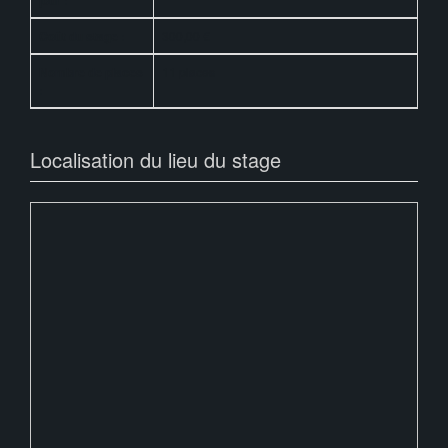
jour :
Coût du stage :
300,00 €
Nombre de places
11 places
:
Localisation du lieu du stage