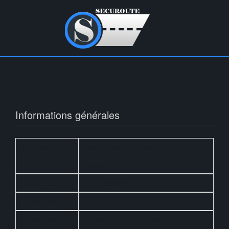
Marseille 13008 (Comfort Aparthotel
Marseille Prado) du 08/06/2026 au
09/06/2026
Informations générales
Lieu du stage :
Comfort Aparthotel Marseille Prado
Ilot Valbel, 46 Rue des Mousses, 13008
Marseille
Date de début :
Lundi 08/06/2026
Horaires 1er jour :
de 8:15 à 12:30 et de 13:30 à 16:30
Horaires 2ème
de 8:30 à 12:30 et de 13:30 à 16:30