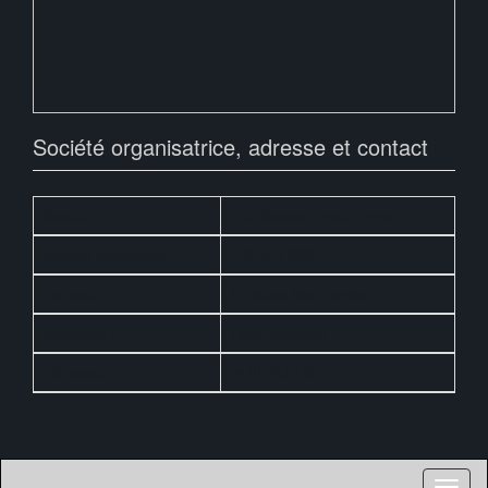
Société organisatrice, adresse et contact
Société :
SAS Stages Permis France
Numéro d'agrément :
R 22 013 0009 0
Adresse :
11 bis rue Saint Ferréol
Commune :
13001 Marseille
Téléphone :
04.91.79.51.09