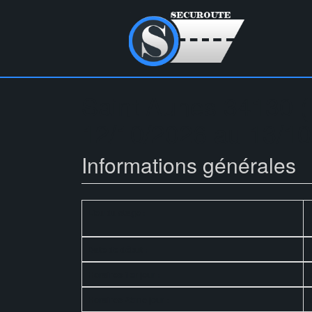
Saint Aunes 34130 (
12/10/2026 au 13/1
Informations générales
Lieu du stage :
Date de début :
Horaires 1er jour :
Horaires 2ème jour :