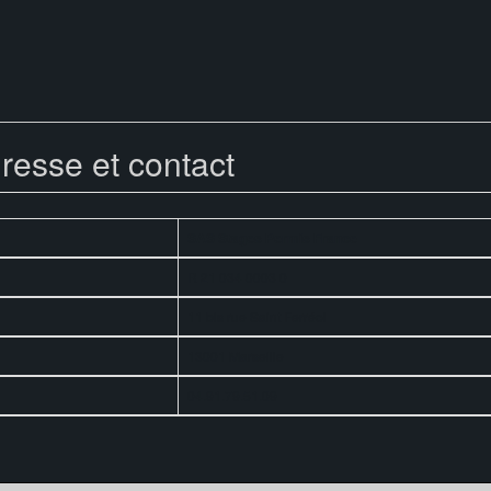
dresse et contact
SAS Stages Permis France
R 21 034 0003 0
11 bis rue Saint Ferréol
13001 Marseille
04.91.79.51.09