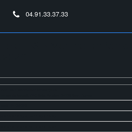
04.91.33.37.33
Hôtel B&B Montpellier Vend
0/2026
Hôtel B&B Montpellier Vendargues
155 rue du fenouil, ZAC Saint Antoine, 34130 Saint Aunes
Lundi 12/10/2026
de 8:15 à 12:30 et de 13:30 à 16:30
de 8:30 à 12:30 et de 13:30 à 16:30