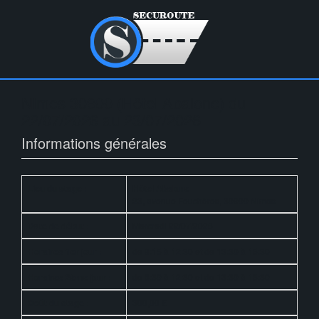
Nimes 30900 (Hôtel Abalone) du
22/07/2026 au 23/07/2026
Informations générales
Lieu du stage :
Hôtel Abalone
23, avenue Feuchères, 30900 Nimes
Date de début :
Mercredi 22/07/2026
Horaires 1er jour :
de 8:15 à 12:30 et de 13:30 à 16:30
Horaires 2ème jour :
de 8:30 à 12:30 et de 13:30 à 16:30
Coût du stage :
300,00 €